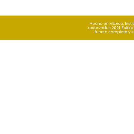
Hecho en México, Inst
reservados 2021. Esta p
fuente completa y su