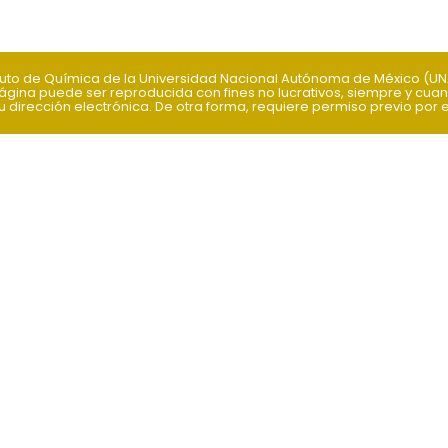
ituto de Química de la Universidad Nacional Autónoma de México (U
ágina puede ser reproducida con fines no lucrativos, siempre y cuand
 dirección electrónica. De otra forma, requiere permiso previo por esc