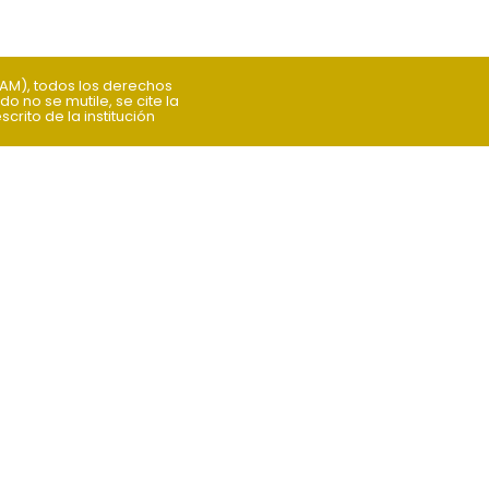
NAM), todos los derechos
o no se mutile, se cite la
rito de la institución