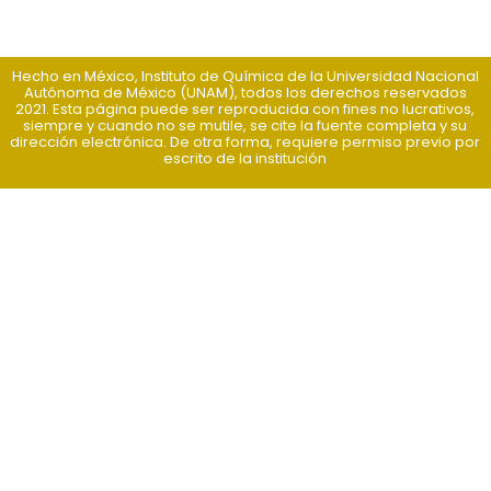
Hecho en México, Instituto de Química de la Universidad Nacional
Autónoma de México (UNAM), todos los derechos reservados
2021. Esta página puede ser reproducida con fines no lucrativos,
siempre y cuando no se mutile, se cite la fuente completa y su
dirección electrónica. De otra forma, requiere permiso previo por
escrito de la institución