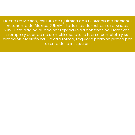
Hecho en México, Instituto de Química de la Universidad Nacional
Autónoma de México (UNAM), todos los derechos reservados
2021. Esta página puede ser reproducida con fines no lucrativos,
siempre y cuando no se mutile, se cite la fuente completa y su
dirección electrónica. De otra forma, requiere permiso previo por
escrito de la institución