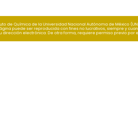
ituto de Química de la Universidad Nacional Autónoma de México (U
ágina puede ser reproducida con fines no lucrativos, siempre y cuand
 dirección electrónica. De otra forma, requiere permiso previo por esc