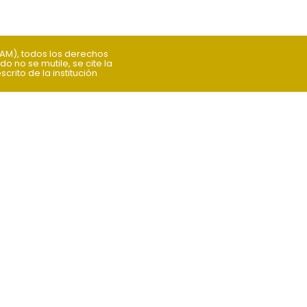
NAM), todos los derechos
o no se mutile, se cite la
rito de la institución