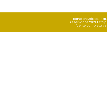
Hecho en México, Inst
reservados 2021. Esta p
fuente completa y su